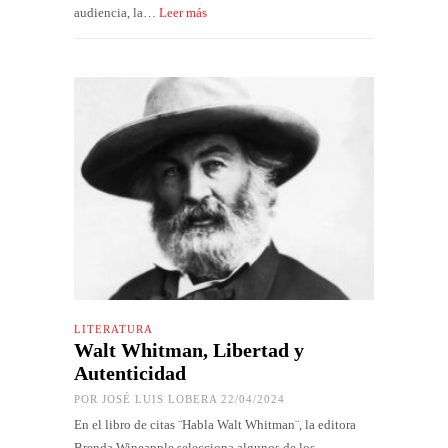
audiencia, la…
Leer más
LITERATURA
Walt Whitman, Libertad y
Autenticidad
POR
JOSÉ LUIS LOBERA
22/04/2024
En el libro de citas ¨Habla Walt Whitman¨, la editora
Brenda Wineapple selecciona algunos de los