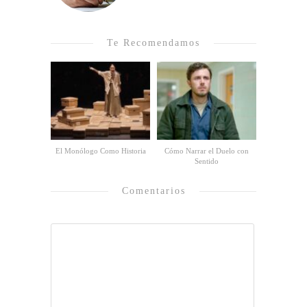
Te Recomendamos
El Monólogo Como Historia
Cómo Narrar el Duelo con
Sentido
Comentarios