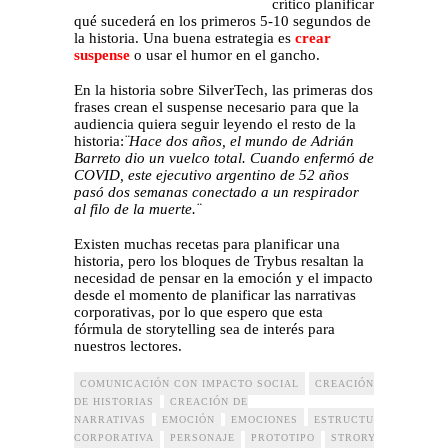
crítico planificar
qué sucederá en los primeros 5-10 segundos de
la historia. Una buena estrategia es
crear
suspense
o usar el humor en el gancho.
En la historia sobre SilverTech, las primeras dos
frases crean el suspense necesario para que la
audiencia quiera seguir leyendo el resto de la
historia:
¨Hace dos años, el mundo de Adrián
Barreto dio un vuelco total. Cuando enfermó de
COVID, este ejecutivo argentino de 52 años
pasó dos semanas conectado a un respirador
al filo de la muerte.¨
Existen muchas recetas para planificar una
historia, pero los bloques de Trybus resaltan la
necesidad de pensar en la emoción y el impacto
desde el momento de planificar las narrativas
corporativas, por lo que espero que esta
fórmula de storytelling sea de interés para
nuestros lectores.
COMUNICACIÓN CON IMPACTO SOCIAL
CREACIÓN
DE HISTORIAS
CREACIÓN DE
NARRATIVAS
EMOCIÓN
EMOCIONES
ESTRUCTURA
GANCH
CORPORATIVA
PERSONAJE
PROTOTIPO
STRORYTELLING
T