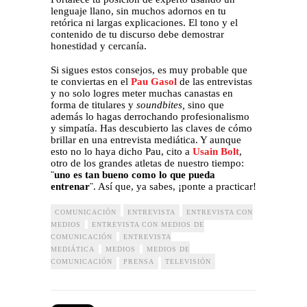
lenguaje llano, sin muchos adornos en tu
retórica ni largas explicaciones. El tono y el
contenido de tu discurso debe demostrar
honestidad y cercanía.
Si sigues estos consejos, es muy probable que
te conviertas en el
Pau Gasol
de las entrevistas
y no solo logres meter muchas canastas en
forma de titulares y
soundbites,
sino que
además lo hagas derrochando profesionalismo
y simpatía. Has descubierto las claves de cómo
brillar en una entrevista mediática. Y aunque
esto no lo haya dicho Pau, cito a
Usain Bolt
,
otro de los grandes atletas de nuestro tiempo:
¨uno es tan bueno como lo que pueda
entrenar¨
. Así que, ya sabes, ¡ponte a practicar!
COMUNICACIÓN
ENTREVISTA
ENTREVISTA CON
MEDIOS
ENTREVISTA CON MEDIOS DE
COMUNICACIÓN
ENTREVISTA
MEDIÁTICA
MEDIOS
MEDIOS DE
COMUNICACIÓN
PRENSA
TELEVISIÓN