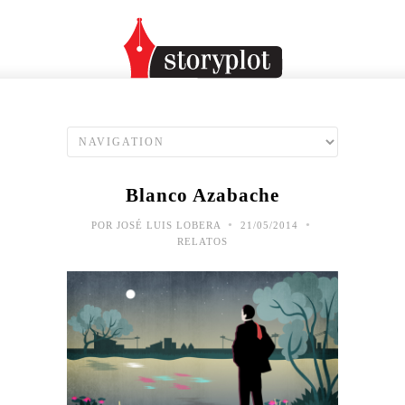
Blanco Azabache
•
•
POR
JOSÉ LUIS LOBERA
21/05/2014
RELATOS