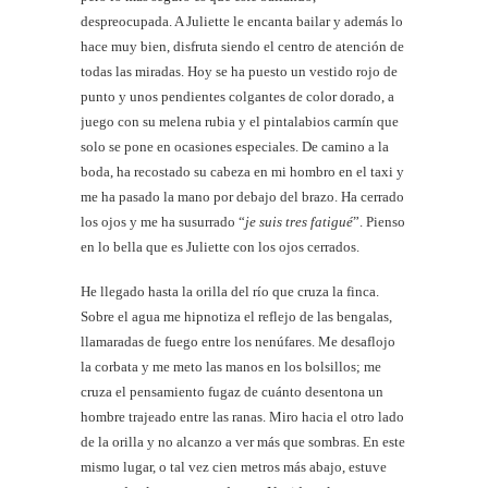
despreocupada. A Juliette le encanta bailar y además lo
hace muy bien, disfruta siendo el centro de atención de
todas las miradas. Hoy se ha puesto un vestido rojo de
punto y unos pendientes colgantes de color dorado, a
juego con su melena rubia y el pintalabios carmín que
solo se pone en ocasiones especiales. De camino a la
boda, ha recostado su cabeza en mi hombro en el taxi y
me ha pasado la mano por debajo del brazo. Ha cerrado
los ojos y me ha susurrado “
je suis tres fatigué
”. Pienso
en lo bella que es Juliette con los ojos cerrados.
He llegado hasta la orilla del río que cruza la finca.
Sobre el agua me hipnotiza el reflejo de las bengalas,
llamaradas de fuego entre los nenúfares. Me desaflojo
la corbata y me meto las manos en los bolsillos; me
cruza el pensamiento fugaz de cuánto desentona un
hombre trajeado entre las ranas. Miro hacia el otro lado
de la orilla y no alcanzo a ver más que sombras. En este
mismo lugar, o tal vez cien metros más abajo, estuve