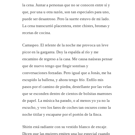
la cena. Juntar a personas que no se conocen entre sí y
que, por una u otra razón, son tan especiales para uno,
puede ser desastroso. Pero la suerte estuvo de mi lado.
La cena transcurrió placentera, entre chistes, bromas y
recetas de cocina.
Carraspeo. El relente de la noche me provoca un leve
picor en la garganta. Doy la espalda al río y me
encamino de regreso a la casa. Me causa naúseas pensar
que de nuevo tengo que fingir sonrisas y
conversaciones forzadas. Pero igual que a Jonás, me ha
escupido la ballena, y ahora tengo frío. Enfilo mis
pasos por el camino de piedra, destellante por las velas
que se esconden dentro de cientos de bolsitas marrones
de papel. La música ha parado, o al menos yo ya no la
escucho, y veo los faros de coches tan oscuros como la
noche titilar y escaparse por el portón de la finca.
Shirin está radiante con su vestido blanco de encaje.
Dicen que las mujeres emiten una luz especial cuando