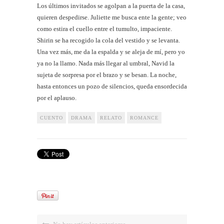
Los últimos invitados se agolpan a la puerta de la casa,
quieren despedirse. Juliette me busca ente la gente; veo
como estira el cuello entre el tumulto, impaciente.
Shirin se ha recogido la cola del vestido y se levanta.
Una vez más, me da la espalda y se aleja de mí, pero yo
ya no la llamo. Nada más llegar al umbral, Navid la
sujeta de sorpresa por el brazo y se besan. La noche,
hasta entonces un pozo de silencios, queda ensordecida
por el aplauso.
CUENTO
DRAMA
RELATO
ROMANCE