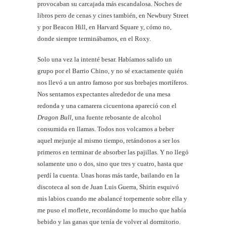
provocaban su carcajada más escandalosa. Noches de
libros pero de cenas y cines también, en Newbury Street
y por Beacon Hill, en Harvard Square y, cómo no,
donde siempre terminábamos, en el Roxy.
Solo una vez la intenté besar. Habíamos salido un
grupo por el Barrio Chino, y no sé exactamente quién
nos llevó a un antro famoso por sus brebajes mortíferos.
Nos sentamos expectantes alrededor de una mesa
redonda y una camarera cicuentona apareció con el
Dragon Bull
, una fuente rebosante de alcohol
consumida en llamas. Todos nos volcamos a beber
aquel mejunje al mismo tiempo, retándonos a ser los
primeros en terminar de absorber las pajillas. Y no llegó
solamente uno o dos, sino que tres y cuatro, hasta que
perdí la cuenta. Unas horas más tarde, bailando en la
discoteca al son de Juan Luis Guerra, Shirin esquivó
mis labios cuando me abalancé torpemente sobre ella y
me puso el moflete, recordándome lo mucho que había
bebido y las ganas que tenía de volver al dormitorio.