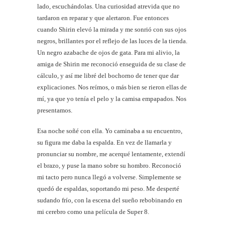
lado, escuchándolas. Una curiosidad atrevida que no
tardaron en reparar y que alertaron. Fue entonces
cuando Shirin elevó la mirada y me sonrió con sus ojos
negros, brillantes por el reflejo de las luces de la tienda.
Un negro azabache de ojos de gata. Para mi alivio, la
amiga de Shirin me reconoció enseguida de su clase de
cálculo, y así me libré del bochorno de tener que dar
explicaciones. Nos reímos, o más bien se rieron ellas de
mí, ya que yo tenía el pelo y la camisa empapados. Nos
presentamos.
Esa noche soñé con ella. Yo caminaba a su encuentro,
su figura me daba la espalda. En vez de llamarla y
pronunciar su nombre, me acerqué lentamente, extendí
el brazo, y puse la mano sobre su hombro. Reconoció
mi tacto pero nunca llegó a volverse. Simplemente se
quedó de espaldas, soportando mi peso. Me desperté
sudando frío, con la escena del sueño rebobinando en
mi cerebro como una película de Super 8.