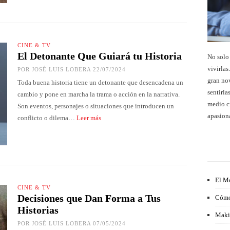
CINE & TV
El Detonante Que Guiará tu Historia
No solo 
vivirlas
POR
JOSÉ LUIS LOBERA
22/07/2024
gran nov
Toda buena historia tiene un detonante que desencadena un
sentirla
cambio y pone en marcha la trama o acción en la narrativa.
medio cr
Son eventos, personajes o situaciones que introducen un
apasion
conflicto o dilema…
Leer más
El M
CINE & TV
Decisiones que Dan Forma a Tus
Cómo
Historias
Makin
POR
JOSÉ LUIS LOBERA
07/05/2024